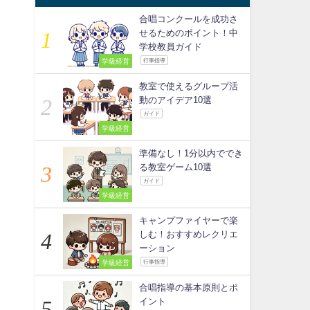
合唱コンクールを成功さ
せるためのポイント！中
学校教員ガイド
学級経営
行事指導
教室で使えるグループ活
動のアイデア10選
ガイド
学級経営
準備なし！1分以内ででき
る教室ゲーム10選
ガイド
学級経営
キャンプファイヤーで楽
しむ！おすすめレクリエ
ーション
学級経営
行事指導
合唱指導の基本原則とポ
イント