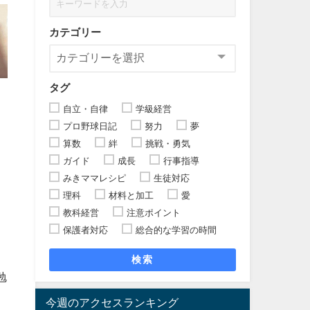
カテゴリー
タグ
自立・自律
学級経営
プロ野球日記
努力
夢
算数
絆
挑戦・勇気
ガイド
成長
行事指導
みきママレシピ
生徒対応
理科
材料と加工
愛
教科経営
注意ポイント
保護者対応
総合的な学習の時間
検索
勉
今週のアクセスランキング