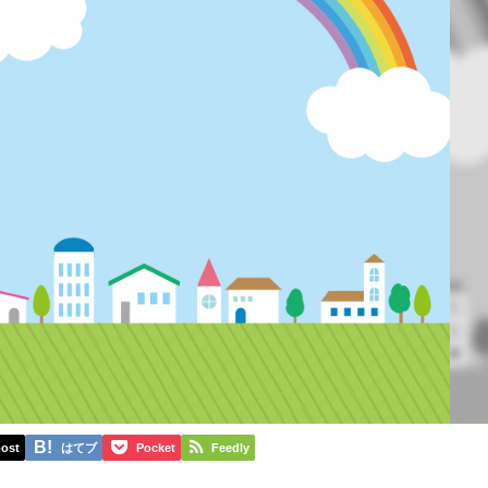
ost
はてブ
Pocket
Feedly