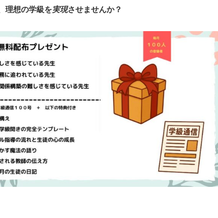
、理想の学級を
実現
させませんか？