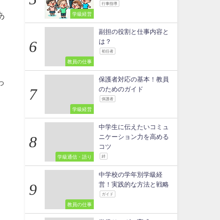
行事指導
あ
学級経営
副担の役割と仕事内容と
は？
初任者
教員の仕事
保護者対応の基本！教員
っ
のためのガイド
保護者
学級経営
中学生に伝えたいコミュ
ニケーション力を高める
コツ
学級通信・語り
絆
中学校の学年別学級経
営！実践的な方法と戦略
ガイド
教員の仕事