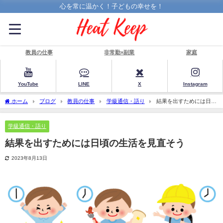
心を常に温かく！子どもの幸せを！
教員の仕事
非常勤×副業
家庭
YouTube
LINE
X
Instagram
ホーム
ブログ
教員の仕事
学級通信・語り
結果を出すためには日頃
の生活を見直そう
学級通信・語り
結果を出すためには日頃の生活を見直そう
2023年8月13日