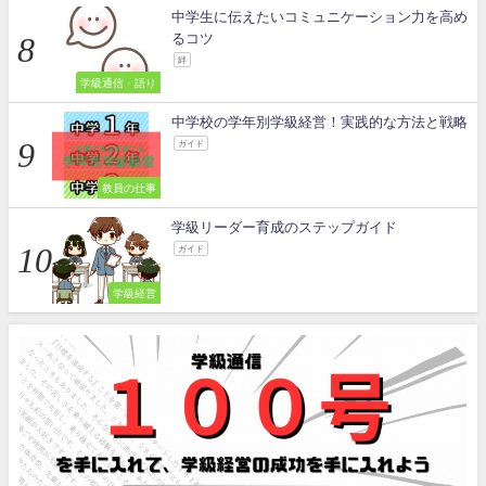
中学生に伝えたいコミュニケーション力を高め
るコツ
絆
学級通信・語り
中学校の学年別学級経営！実践的な方法と戦略
ガイド
教員の仕事
学級リーダー育成のステップガイド
ガイド
学級経営