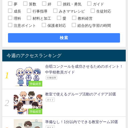
夢
算数
絆
挑戦・勇気
ガイド
成長
行事指導
みきママレシピ
生徒対応
理科
材料と加工
愛
教科経営
注意ポイント
保護者対応
総合的な学習の時間
検索
今週のアクセスランキング
合唱コンクールを成功させるためのポイント！
中学校教員ガイド
行事指導
学級経営
教室で使えるグループ活動のアイデア10選
ガイド
学級経営
準備なし！1分以内でできる教室ゲーム10選
ガイド