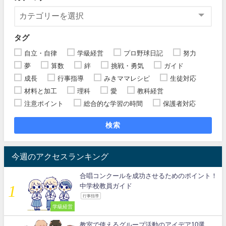
タグ
自立・自律
学級経営
プロ野球日記
努力
夢
算数
絆
挑戦・勇気
ガイド
成長
行事指導
みきママレシピ
生徒対応
材料と加工
理科
愛
教科経営
注意ポイント
総合的な学習の時間
保護者対応
検索
今週のアクセスランキング
合唱コンクールを成功させるためのポイント！
中学校教員ガイド
行事指導
学級経営
教室で使えるグループ活動のアイデア10選