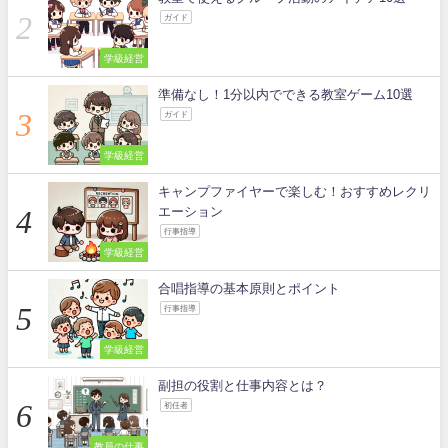
ガイド
学級経営
準備なし！1分以内でできる教室ゲーム10選
ガイド
学級経営
キャンプファイヤーで楽しむ！おすすめレクリ
エーション
行事指導
学級経営
合唱指導の基本原則とポイント
行事指導
学級経営
副担の役割と仕事内容とは？
初任者
教員の仕事