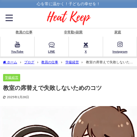
心を常に温かく！子どもの幸せを！
教員の仕事
非常勤×副業
家庭
YouTube
LINE
X
Instagram
ホーム
ブログ
教員の仕事
学級経営
教室の席替えで失敗しないため
のコツ
学級経営
教室の席替えで失敗しないためのコツ
2025年1月28日