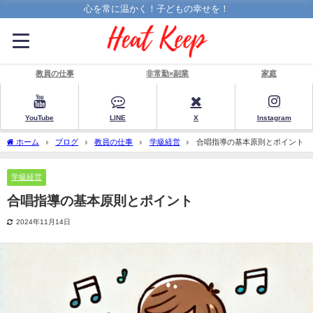
心を常に温かく！子どもの幸せを！
教員の仕事
非常勤×副業
家庭
YouTube
LINE
X
Instagram
ホーム
ブログ
教員の仕事
学級経営
合唱指導の基本原則とポイント
学級経営
合唱指導の基本原則とポイント
2024年11月14日