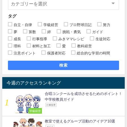
タグ
自立・自律
学級経営
プロ野球日記
努力
夢
算数
絆
挑戦・勇気
ガイド
成長
行事指導
みきママレシピ
生徒対応
理科
材料と加工
愛
教科経営
注意ポイント
保護者対応
総合的な学習の時間
検索
今週のアクセスランキング
合唱コンクールを成功させるためのポイント！
中学校教員ガイド
行事指導
学級経営
教室で使えるグループ活動のアイデア10選
ガイド