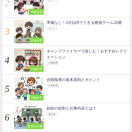
学級経営
準備なし！1分以内でできる教室ゲーム10選
ガイド
学級経営
キャンプファイヤーで楽しむ！おすすめレクリ
エーション
行事指導
学級経営
合唱指導の基本原則とポイント
行事指導
学級経営
副担の役割と仕事内容とは？
初任者
教員の仕事