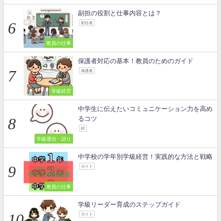
副担の役割と仕事内容とは？
初任者
教員の仕事
保護者対応の基本！教員のためのガイド
保護者
学級経営
中学生に伝えたいコミュニケーション力を高め
るコツ
絆
学級通信・語り
中学校の学年別学級経営！実践的な方法と戦略
ガイド
教員の仕事
学級リーダー育成のステップガイド
ガイド