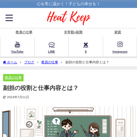
心を常に温かく！子どもの幸せを！
教員の仕事
非常勤×副業
家庭
YouTube
LINE
X
Instagram
ホーム
ブログ
教員の仕事
副担の役割と仕事内容とは？
教員の仕事
副担の役割と仕事内容とは？
2024年7月11日