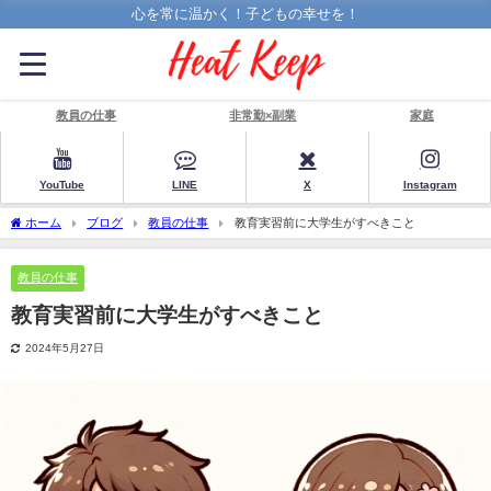
心を常に温かく！子どもの幸せを！
教員の仕事
非常勤×副業
家庭
YouTube
LINE
X
Instagram
ホーム
ブログ
教員の仕事
教育実習前に大学生がすべきこと
教員の仕事
教育実習前に大学生がすべきこと
2024年5月27日