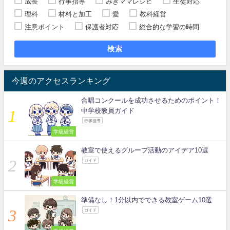
成長
行事指導
みきママレシピ
生徒対応
理科
材料と加工
愛
教科経営
注意ポイント
保護者対応
総合的な学習の時間
検索
今週のアクセスランキング
合唱コンクールを成功させるためのポイント！
中学校教員ガイド
行事指導
学級経営
教室で使えるグループ活動のアイデア10選
ガイド
学級経営
準備なし！1分以内でできる教室ゲーム10選
ガイド