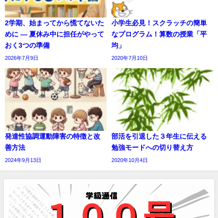
2学期、始まってから慌てないた
小学生必見！スクラッチの簡単
めに ― 夏休み中に担任がやって
なプログラム！算数の授業「平
おく3つの準備
均」
2026年7月9日
2020年7月10日
発達性協調運動障害の特徴と改
部活を引退した３年生に伝える
善方法
勉強モードへの切り替え方
2024年9月13日
2020年10月4日