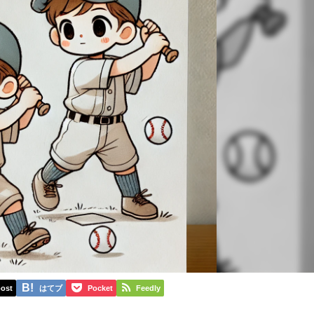
ost
はてブ
Pocket
Feedly