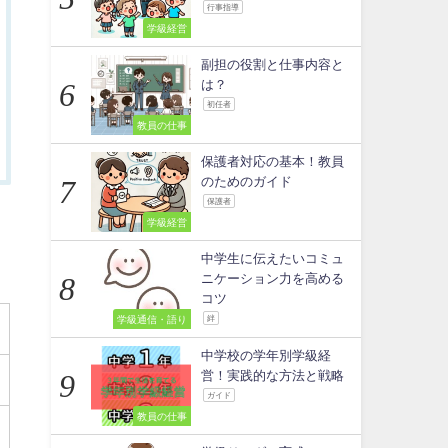
行事指導
学級経営
副担の役割と仕事内容と
は？
初任者
教員の仕事
保護者対応の基本！教員
のためのガイド
保護者
学級経営
中学生に伝えたいコミュ
ニケーション力を高める
コツ
学級通信・語り
絆
中学校の学年別学級経
営！実践的な方法と戦略
ガイド
教員の仕事