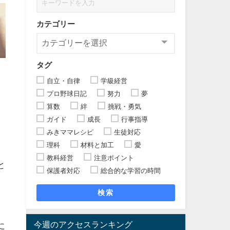
カテゴリー
タグ
自立・自律
学級経営
プロ野球日記
努力
夢
算数
絆
挑戦・勇気
ガイド
成長
行事指導
みきママレシピ
生徒対応
理科
材料と加工
愛
教科経営
注意ポイント
と
保護者対応
総合的な学習の時間
検索
今週のアクセスランキング
に