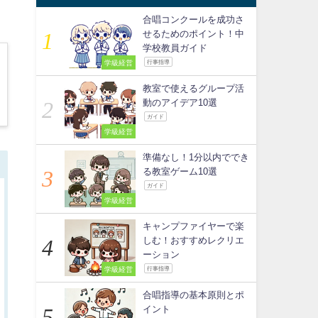
合唱コンクールを成功さ
せるためのポイント！中
学校教員ガイド
学級経営
行事指導
教室で使えるグループ活
動のアイデア10選
ガイド
学級経営
準備なし！1分以内ででき
る教室ゲーム10選
ガイド
学級経営
キャンプファイヤーで楽
しむ！おすすめレクリエ
ーション
学級経営
行事指導
合唱指導の基本原則とポ
イント