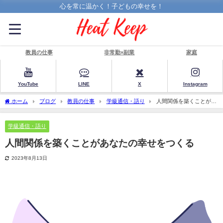
心を常に温かく！子どもの幸せを！
教員の仕事
非常勤×副業
家庭
YouTube
LINE
X
Instagram
ホーム
ブログ
教員の仕事
学級通信・語り
人間関係を築くことがあ
なたの幸せをつくる
学級通信・語り
人間関係を築くことがあなたの幸せをつくる
2023年8月13日