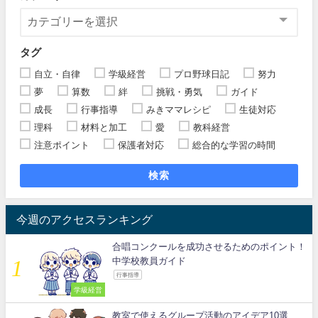
タグ
自立・自律
学級経営
プロ野球日記
努力
夢
算数
絆
挑戦・勇気
ガイド
成長
行事指導
みきママレシピ
生徒対応
理科
材料と加工
愛
教科経営
注意ポイント
保護者対応
総合的な学習の時間
検索
今週のアクセスランキング
合唱コンクールを成功させるためのポイント！
中学校教員ガイド
行事指導
学級経営
教室で使えるグループ活動のアイデア10選