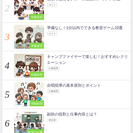
ガイド
学級経営
準備なし！1分以内でできる教室ゲーム10選
ガイド
学級経営
キャンプファイヤーで楽しむ！おすすめレクリ
エーション
行事指導
学級経営
合唱指導の基本原則とポイント
行事指導
学級経営
副担の役割と仕事内容とは？
初任者
教員の仕事