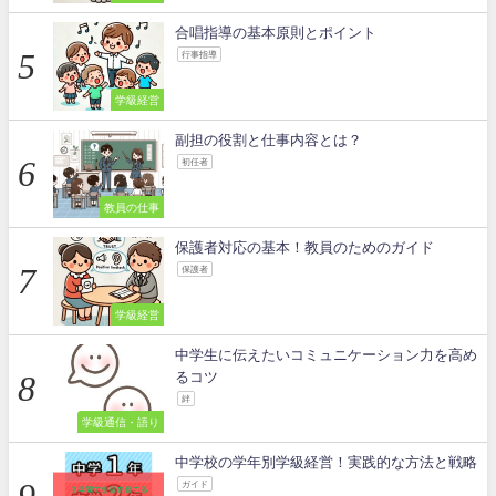
合唱指導の基本原則とポイント
行事指導
学級経営
副担の役割と仕事内容とは？
初任者
教員の仕事
保護者対応の基本！教員のためのガイド
保護者
学級経営
中学生に伝えたいコミュニケーション力を高め
るコツ
絆
学級通信・語り
中学校の学年別学級経営！実践的な方法と戦略
ガイド