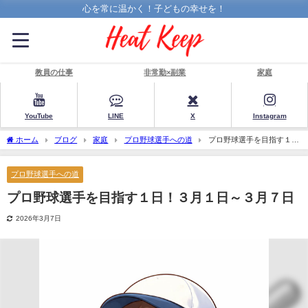
心を常に温かく！子どもの幸せを！
教員の仕事
非常勤×副業
家庭
YouTube
LINE
X
Instagram
ホーム
ブログ
家庭
プロ野球選手への道
プロ野球選手を目指す１
日！３月１日～３月７日
プロ野球選手への道
プロ野球選手を目指す１日！３月１日～３月７日
2026年3月7日