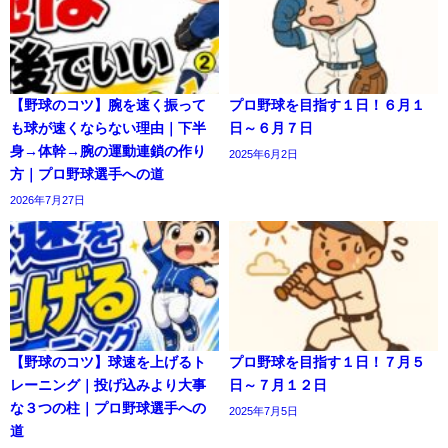
【野球のコツ】腕を速く振って
プロ野球を目指す１日！６月１
も球が速くならない理由｜下半
日～６月７日
身→体幹→腕の運動連鎖の作り
2025年6月2日
方｜プロ野球選手への道
2026年7月27日
【野球のコツ】球速を上げるト
プロ野球を目指す１日！７月５
レーニング｜投げ込みより大事
日～７月１２日
な３つの柱｜プロ野球選手への
2025年7月5日
道