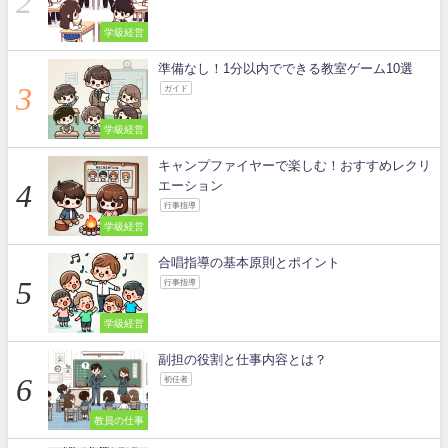
学級経営
準備なし！1分以内でできる教室ゲーム10選
ガイド
学級経営
キャンプファイヤーで楽しむ！おすすめレクリ
エーション
行事指導
学級経営
合唱指導の基本原則とポイント
行事指導
学級経営
副担の役割と仕事内容とは？
初任者
教員の仕事