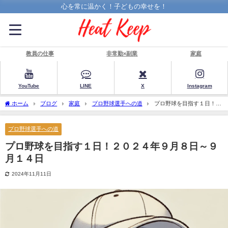
心を常に温かく！子どもの幸せを！
教員の仕事
非常勤×副業
家庭
YouTube
LINE
X
Instagram
ホーム
ブログ
家庭
プロ野球選手への道
プロ野球を目指す１日！２
０２４年９月８日～９月１４日
プロ野球選手への道
プロ野球を目指す１日！２０２４年９月８日～９
月１４日
2024年11月11日