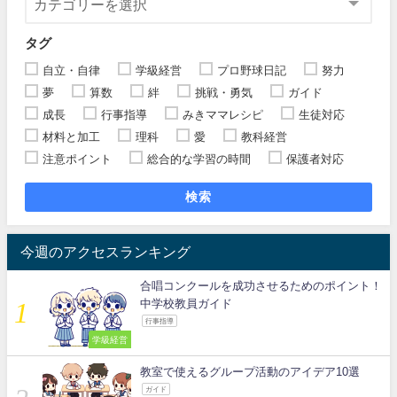
タグ
自立・自律
学級経営
プロ野球日記
努力
夢
算数
絆
挑戦・勇気
ガイド
成長
行事指導
みきママレシピ
生徒対応
材料と加工
理科
愛
教科経営
注意ポイント
総合的な学習の時間
保護者対応
検索
今週のアクセスランキング
合唱コンクールを成功させるためのポイント！
中学校教員ガイド
行事指導
学級経営
教室で使えるグループ活動のアイデア10選
ガイド