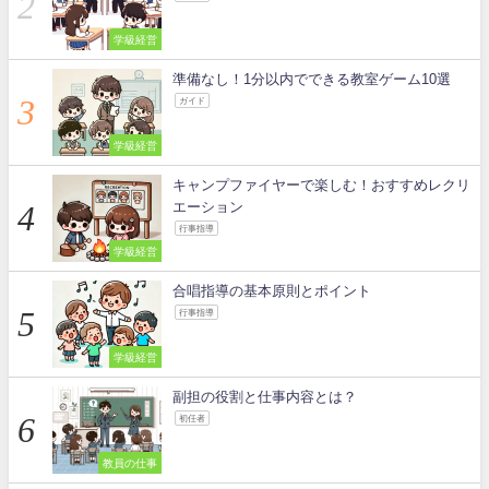
学級経営
準備なし！1分以内でできる教室ゲーム10選
ガイド
学級経営
キャンプファイヤーで楽しむ！おすすめレクリ
エーション
行事指導
学級経営
合唱指導の基本原則とポイント
行事指導
学級経営
副担の役割と仕事内容とは？
初任者
教員の仕事