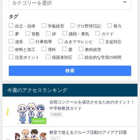
タグ
自立・自律
学級経営
プロ野球日記
努力
夢
算数
絆
挑戦・勇気
ガイド
成長
行事指導
みきママレシピ
生徒対応
材料と加工
理科
愛
教科経営
注意ポイント
保護者対応
総合的な学習の時間
検索
今週のアクセスランキング
合唱コンクールを成功させるためのポイント！
中学校教員ガイド
行事指導
学級経営
教室で使えるグループ活動のアイデア10選
ガイド