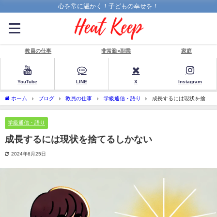
心を常に温かく！子どもの幸せを！
教員の仕事
非常勤×副業
家庭
YouTube
LINE
X
Instagram
ホーム
ブログ
教員の仕事
学級通信・語り
成長するには現状を捨て
るしかない
学級通信・語り
成長するには現状を捨てるしかない
2024年6月25日