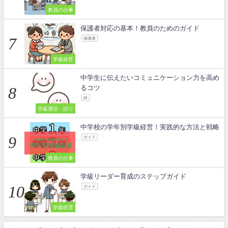
教員の仕事
保護者対応の基本！教員のためのガイド
保護者
学級経営
中学生に伝えたいコミュニケーション力を高め
るコツ
絆
学級通信・語り
中学校の学年別学級経営！実践的な方法と戦略
ガイド
教員の仕事
学級リーダー育成のステップガイド
ガイド
学級経営