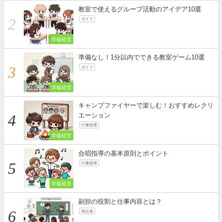
教室で使えるグループ活動のアイデア10選
ガイド
学級経営
準備なし！1分以内でできる教室ゲーム10選
ガイド
学級経営
キャンプファイヤーで楽しむ！おすすめレクリ
エーション
行事指導
学級経営
合唱指導の基本原則とポイント
行事指導
学級経営
副担の役割と仕事内容とは？
初任者