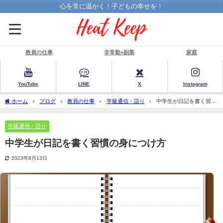
心を常に温かく！子どもの幸せを！
教員の仕事
非常勤×副業
家庭
YouTube
LINE
X
Instagram
ホーム
ブログ
教員の仕事
学級通信・語り
中学生が日記を書く習慣
の身につけ方
学級通信・語り
中学生が日記を書く習慣の身につけ方
2023年8月13日