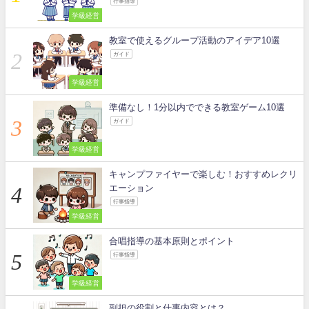
行事指導
学級経営
教室で使えるグループ活動のアイデア10選
ガイド
学級経営
準備なし！1分以内でできる教室ゲーム10選
ガイド
学級経営
キャンプファイヤーで楽しむ！おすすめレクリ
エーション
行事指導
学級経営
合唱指導の基本原則とポイント
行事指導
学級経営
副担の役割と仕事内容とは？