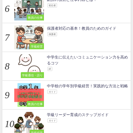
初任者
教員の仕事
保護者対応の基本！教員のためのガイド
保護者
学級経営
中学生に伝えたいコミュニケーション力を高め
るコツ
絆
学級通信・語り
中学校の学年別学級経営！実践的な方法と戦略
ガイド
教員の仕事
学級リーダー育成のステップガイド
ガイド
学級経営