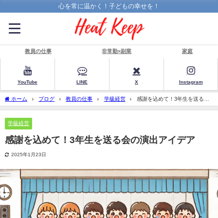
心を常に温かく！子どもの幸せを！
教員の仕事
非常勤×副業
家庭
YouTube
LINE
X
Instagram
ホーム
ブログ
教員の仕事
学級経営
感謝を込めて！3年生を送る会
の演出アイデア
学級経営
感謝を込めて！3年生を送る会の演出アイデア
2025年1月23日