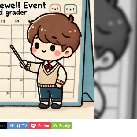
ost
はてブ
Pocket
Feedly