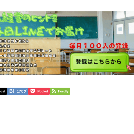
ost
はてブ
Pocket
Feedly