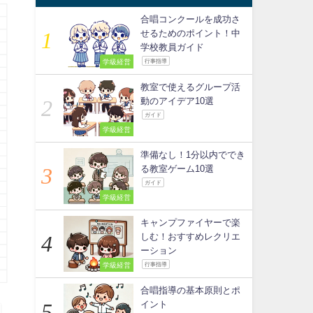
合唱コンクールを成功さ
せるためのポイント！中
学校教員ガイド
学級経営
行事指導
教室で使えるグループ活
動のアイデア10選
ガイド
学級経営
準備なし！1分以内ででき
る教室ゲーム10選
ガイド
学級経営
キャンプファイヤーで楽
しむ！おすすめレクリエ
ーション
学級経営
行事指導
合唱指導の基本原則とポ
イント