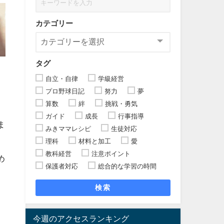
カテゴリー
タグ
自立・自律
学級経営
プロ野球日記
努力
夢
算数
絆
挑戦・勇気
ガイド
成長
行事指導
ま
みきママレシピ
生徒対応
理科
材料と加工
愛
教科経営
注意ポイント
め
保護者対応
総合的な学習の時間
検索
今週のアクセスランキング