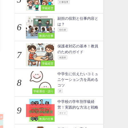
行事指導
学級経営
副担の役割と仕事内容と
は？
初任者
教員の仕事
保護者対応の基本！教員
のためのガイド
保護者
学級経営
中学生に伝えたいコミュ
ニケーション力を高める
コツ
学級通信・語り
絆
中学校の学年別学級経
営！実践的な方法と戦略
ガイド
教員の仕事