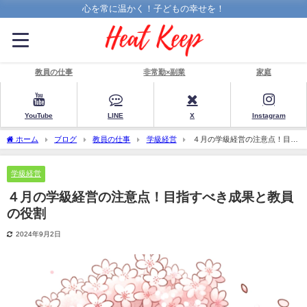
心を常に温かく！子どもの幸せを！
教員の仕事
非常勤×副業
家庭
YouTube
LINE
X
Instagram
ホーム
ブログ
教員の仕事
学級経営
４月の学級経営の注意点！目指
すべき成果と教員の役割
学級経営
４月の学級経営の注意点！目指すべき成果と教員
の役割
2024年9月2日