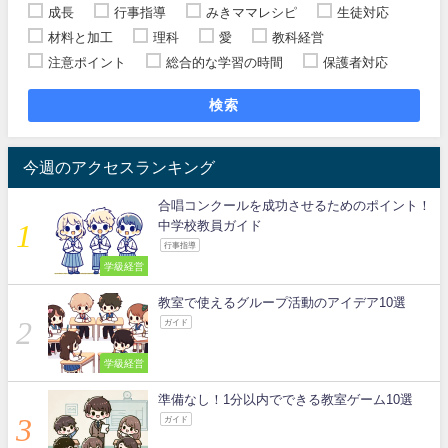
成長
行事指導
みきママレシピ
生徒対応
材料と加工
理科
愛
教科経営
注意ポイント
総合的な学習の時間
保護者対応
検索
今週のアクセスランキング
合唱コンクールを成功させるためのポイント！
中学校教員ガイド
行事指導
学級経営
教室で使えるグループ活動のアイデア10選
ガイド
学級経営
準備なし！1分以内でできる教室ゲーム10選
ガイド