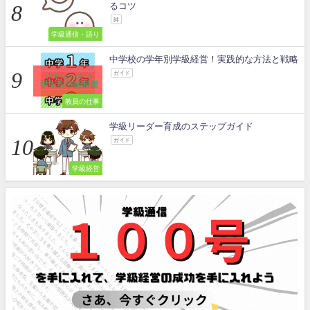
るコツ
絆
学級通信・語り
中学校の学年別学級経営！実践的な方法と戦略
ガイド
教員の仕事
学級リーダー育成のステップガイド
ガイド
学級経営