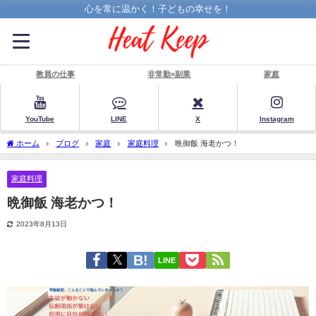
心を常に温かく！子どもの幸せを！
教員の仕事
非常勤×副業
家庭
YouTube
LINE
X
Instagram
ホーム
ブログ
家庭
家庭料理
晩御飯 海老かつ！
家庭料理
晩御飯 海老かつ！
2023年8月13日
LINE