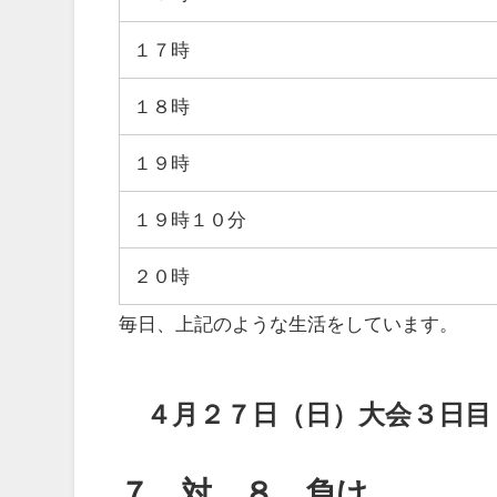
１７時
１８時
１９時
１９時１０分
２０時
毎日、上記のような生活をしています。
４月２７日（日）大会３日目
７ 対 ８ 負け