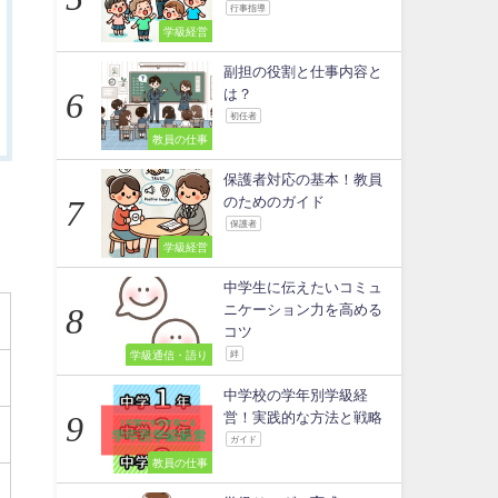
行事指導
学級経営
副担の役割と仕事内容と
は？
初任者
教員の仕事
保護者対応の基本！教員
のためのガイド
保護者
学級経営
中学生に伝えたいコミュ
ニケーション力を高める
コツ
学級通信・語り
絆
中学校の学年別学級経
営！実践的な方法と戦略
ガイド
教員の仕事