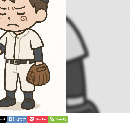
ost
はてブ
Pocket
Feedly