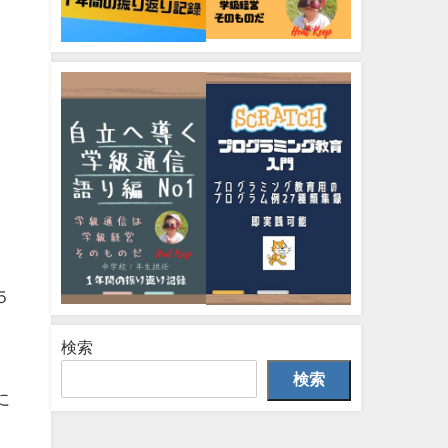
５
検索
検索
に