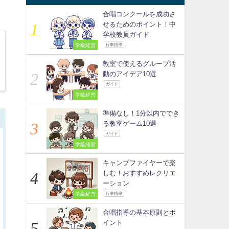
合唱コンクールを成功さ
せるためのポイント！中
学校教員ガイド
学級経営
行事指導
教室で使えるグループ活
動のアイデア10選
ガイド
学級経営
準備なし！1分以内ででき
る教室ゲーム10選
ガイド
学級経営
キャンプファイヤーで楽
しむ！おすすめレクリエ
ーション
学級経営
行事指導
合唱指導の基本原則とポ
イント