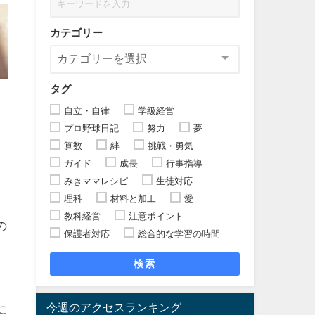
カテゴリー
タグ
自立・自律
学級経営
プロ野球日記
努力
夢
算数
絆
挑戦・勇気
ガイド
成長
行事指導
みきママレシピ
生徒対応
理科
材料と加工
愛
教科経営
注意ポイント
の
保護者対応
総合的な学習の時間
検索
今週のアクセスランキング
に