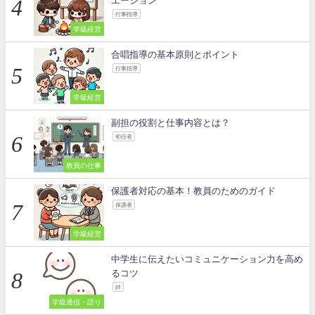
エーション
行事指導
学級経営
合唱指導の基本原則とポイント
行事指導
学級経営
副担の役割と仕事内容とは？
初任者
教員の仕事
保護者対応の基本！教員のためのガイド
保護者
学級経営
中学生に伝えたいコミュニケーション力を高め
るコツ
絆
学級通信・語り