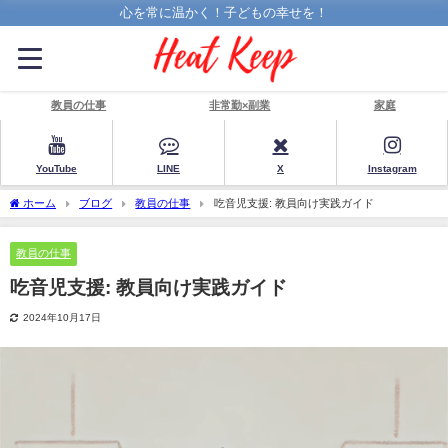
心を常に温かく！子どもの幸せを！
教員の仕事
非常勤×副業
家庭
YouTube
LINE
X
Instagram
ホーム
ブログ
教員の仕事
吃音児支援: 教員向け実践ガイド
教員の仕事
吃音児支援: 教員向け実践ガイド
2024年10月17日