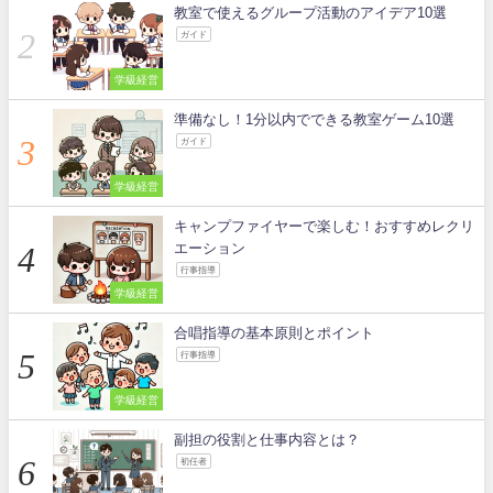
教室で使えるグループ活動のアイデア10選
ガイド
学級経営
準備なし！1分以内でできる教室ゲーム10選
ガイド
学級経営
キャンプファイヤーで楽しむ！おすすめレクリ
エーション
行事指導
学級経営
合唱指導の基本原則とポイント
行事指導
学級経営
副担の役割と仕事内容とは？
初任者