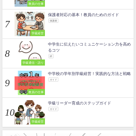
教員の仕事
保護者対応の基本！教員のためのガイド
保護者
学級経営
中学生に伝えたいコミュニケーション力を高め
るコツ
絆
学級通信・語り
中学校の学年別学級経営！実践的な方法と戦略
ガイド
教員の仕事
学級リーダー育成のステップガイド
ガイド
学級経営