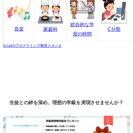
総合的な学
音楽
家庭科
C分類
習の時間
Scratchプログラミング教育スタジオ
生徒との絆を深め、理想の学級を
実現
させませんか？