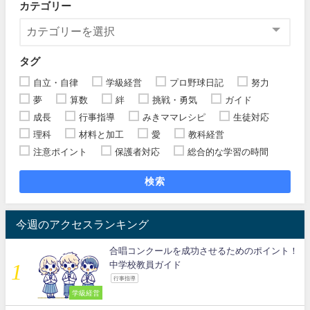
カテゴリー
タグ
自立・自律
学級経営
プロ野球日記
努力
夢
算数
絆
挑戦・勇気
ガイド
成長
行事指導
みきママレシピ
生徒対応
理科
材料と加工
愛
教科経営
注意ポイント
保護者対応
総合的な学習の時間
検索
今週のアクセスランキング
合唱コンクールを成功させるためのポイント！
中学校教員ガイド
行事指導
学級経営