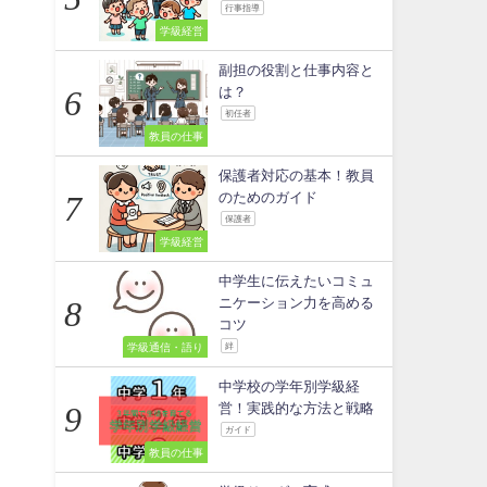
行事指導
学級経営
副担の役割と仕事内容と
は？
初任者
教員の仕事
保護者対応の基本！教員
のためのガイド
保護者
学級経営
中学生に伝えたいコミュ
ニケーション力を高める
コツ
学級通信・語り
絆
中学校の学年別学級経
営！実践的な方法と戦略
ガイド
教員の仕事