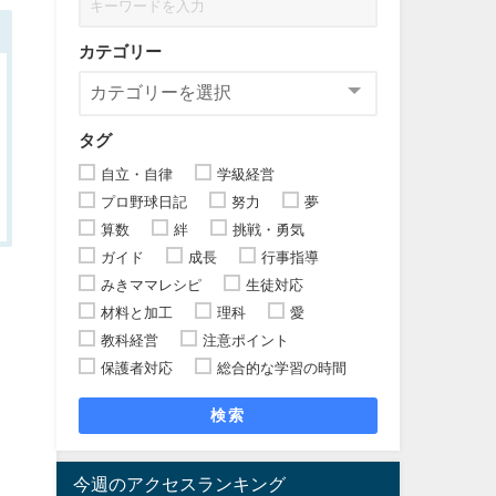
カテゴリー
タグ
自立・自律
学級経営
プロ野球日記
努力
夢
算数
絆
挑戦・勇気
ガイド
成長
行事指導
みきママレシピ
生徒対応
材料と加工
理科
愛
教科経営
注意ポイント
保護者対応
総合的な学習の時間
検索
今週のアクセスランキング