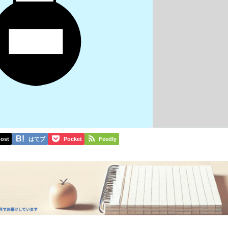
ost
はてブ
Pocket
Feedly