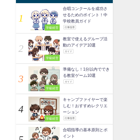
合唱コンクールを成功さ
せるためのポイント！中
学校教員ガイド
学級経営
行事指導
教室で使えるグループ活
動のアイデア10選
ガイド
学級経営
準備なし！1分以内ででき
る教室ゲーム10選
ガイド
学級経営
キャンプファイヤーで楽
しむ！おすすめレクリエ
ーション
学級経営
行事指導
合唱指導の基本原則とポ
イント