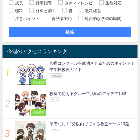
成長
行事指導
みきママレシピ
生徒対応
理科
材料と加工
愛
教科経営
注意ポイント
保護者対応
総合的な学習の時間
検索
今週のアクセスランキング
合唱コンクールを成功させるためのポイント！
中学校教員ガイド
行事指導
学級経営
教室で使えるグループ活動のアイデア10選
ガイド
学級経営
準備なし！1分以内でできる教室ゲーム10選
ガイド