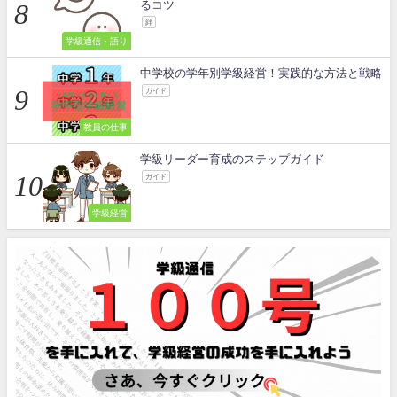
るコツ
絆
学級通信・語り
中学校の学年別学級経営！実践的な方法と戦略
ガイド
教員の仕事
学級リーダー育成のステップガイド
ガイド
学級経営