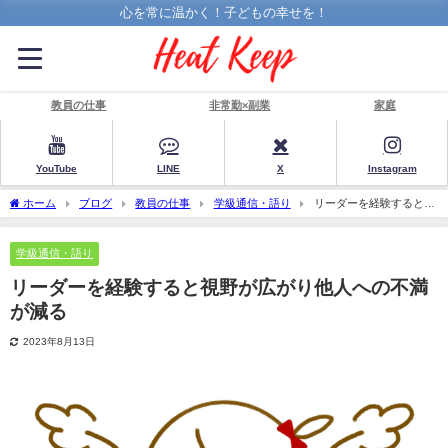
心を常に温かく！子どもの幸せを！
教員の仕事
非常勤×副業
家庭
YouTube
LINE
X
Instagram
ホーム
ブログ
教員の仕事
学級通信・語り
リーダーを経験すると視
野が広がり他人への不満が減る
学級通信・語り
リーダーを経験すると視野が広がり他人への不満
が減る
2023年8月13日