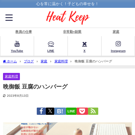
心を常に温かく！子どもの幸せを！
教員の仕事
非常勤×副業
家庭
YouTube
LINE
X
Instagram
ホーム
ブログ
家庭
家庭料理
晩御飯 豆腐のハンバーグ
家庭料理
晩御飯 豆腐のハンバーグ
2023年8月13日
LINE