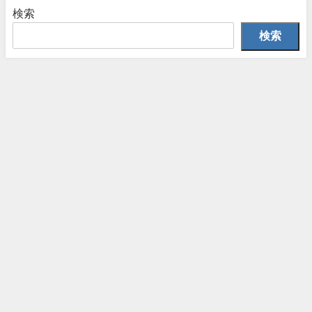
検索
検索
HeatKeep All Rights Reserved.