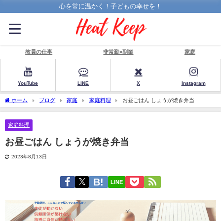
心を常に温かく！子どもの幸せを！
教員の仕事
非常勤×副業
家庭
YouTube
LINE
X
Instagram
ホーム
ブログ
家庭
家庭料理
お昼ごはん しょうが焼き弁当
家庭料理
お昼ごはん しょうが焼き弁当
2023年8月13日
LINE