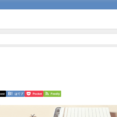
ost
はてブ
Pocket
Feedly