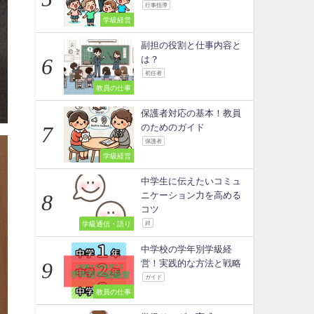
行事指導
学級経営
副担の役割と仕事内容と
は？
初任者
教員の仕事
保護者対応の基本！教員
のためのガイド
保護者
学級経営
中学生に伝えたいコミュ
ニケーション力を高める
コツ
学級通信・語り
絆
中学校の学年別学級経
営！実践的な方法と戦略
ガイド
教員の仕事