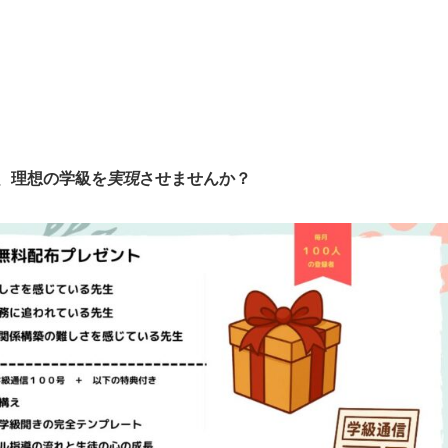
、理想の学級を
実現
させませんか？