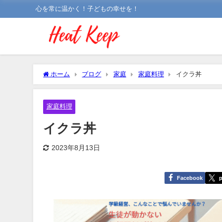
心を常に温かく！子どもの幸せを！
ホーム
ブログ
家庭
家庭料理
イクラ丼
家庭料理
イクラ丼
2023年8月13日
Facebook
p