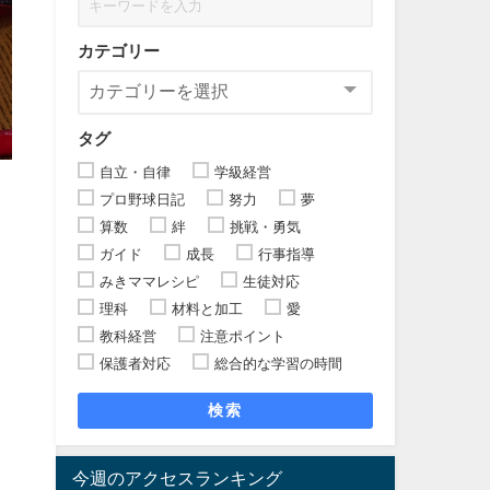
カテゴリー
タグ
自立・自律
学級経営
プロ野球日記
努力
夢
算数
絆
挑戦・勇気
ガイド
成長
行事指導
みきママレシピ
生徒対応
理科
材料と加工
愛
教科経営
注意ポイント
保護者対応
総合的な学習の時間
検索
今週のアクセスランキング