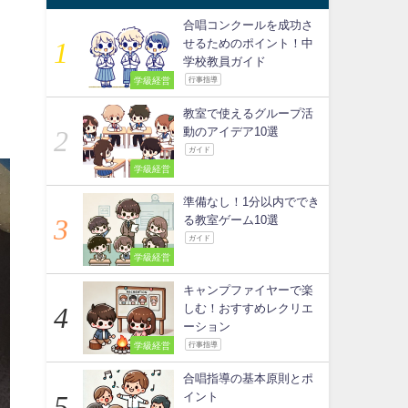
合唱コンクールを成功さ
せるためのポイント！中
学校教員ガイド
学級経営
行事指導
教室で使えるグループ活
動のアイデア10選
ガイド
学級経営
準備なし！1分以内ででき
る教室ゲーム10選
ガイド
学級経営
キャンプファイヤーで楽
しむ！おすすめレクリエ
ーション
学級経営
行事指導
合唱指導の基本原則とポ
イント