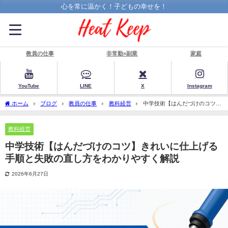
心を常に温かく！子どもの幸せを！
教員の仕事
非常勤×副業
家庭
YouTube
LINE
X
Instagram
ホーム
ブログ
教員の仕事
教科経営
中学技術【はんだづけのコツ】
きれいに仕上げる手順と失敗の直し方をわかりやすく解説
教科経営
中学技術【はんだづけのコツ】きれいに仕上げる
手順と失敗の直し方をわかりやすく解説
2026年6月27日