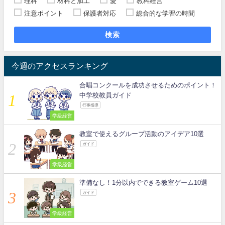
理科
材料と加工
愛
教科経営
注意ポイント
保護者対応
総合的な学習の時間
検索
今週のアクセスランキング
合唱コンクールを成功させるためのポイント！
中学校教員ガイド
行事指導
学級経営
教室で使えるグループ活動のアイデア10選
ガイド
学級経営
準備なし！1分以内でできる教室ゲーム10選
ガイド
学級経営