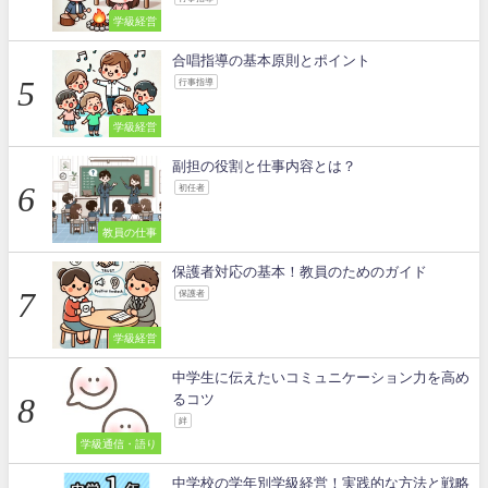
学級経営
合唱指導の基本原則とポイント
行事指導
学級経営
副担の役割と仕事内容とは？
初任者
教員の仕事
保護者対応の基本！教員のためのガイド
保護者
学級経営
中学生に伝えたいコミュニケーション力を高め
るコツ
絆
学級通信・語り
中学校の学年別学級経営！実践的な方法と戦略