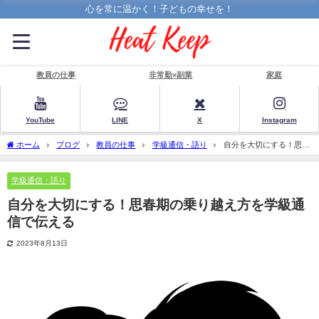
心を常に温かく！子どもの幸せを！
教員の仕事
非常勤×副業
家庭
YouTube
LINE
X
Instagram
ホーム
ブログ
教員の仕事
学級通信・語り
自分を大切にする！思春
期の乗り越え方を学級通信で伝える
学級通信・語り
自分を大切にする！思春期の乗り越え方を学級通
信で伝える
2023年8月13日