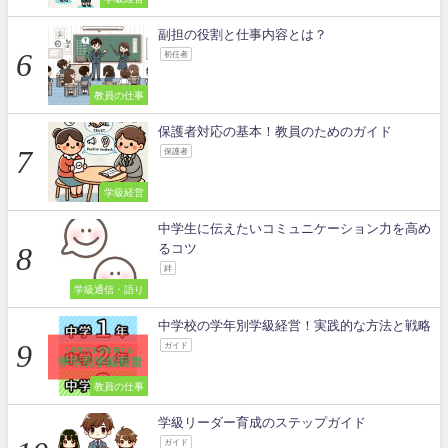
副担の役割と仕事内容とは？
初任者
教員の仕事
保護者対応の基本！教員のためのガイド
保護者
学級経営
中学生に伝えたいコミュニケーション力を高め
るコツ
絆
学級通信・語り
中学校の学年別学級経営！実践的な方法と戦略
ガイド
教員の仕事
学級リーダー育成のステップガイド
ガイド