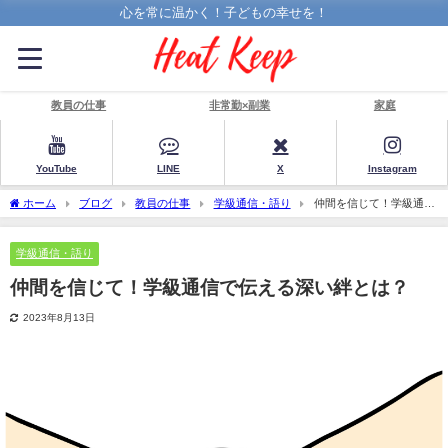
心を常に温かく！子どもの幸せを！
教員の仕事
非常勤×副業
家庭
YouTube
LINE
X
Instagram
ホーム
ブログ
教員の仕事
学級通信・語り
仲間を信じて！学級通信
で伝える深い絆とは？
学級通信・語り
仲間を信じて！学級通信で伝える深い絆とは？
2023年8月13日