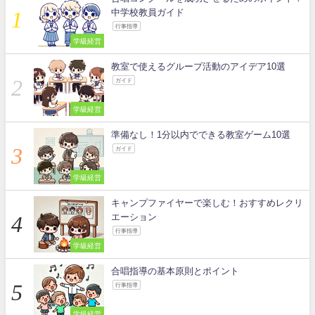
中学校教員ガイド
行事指導
学級経営
教室で使えるグループ活動のアイデア10選
ガイド
学級経営
準備なし！1分以内でできる教室ゲーム10選
ガイド
学級経営
キャンプファイヤーで楽しむ！おすすめレクリ
エーション
行事指導
学級経営
合唱指導の基本原則とポイント
行事指導
学級経営