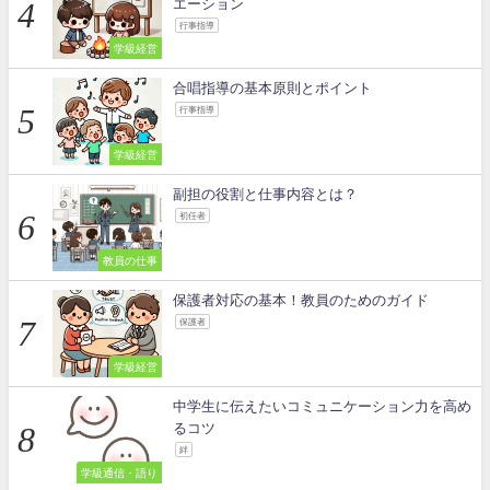
エーション
行事指導
学級経営
合唱指導の基本原則とポイント
行事指導
学級経営
副担の役割と仕事内容とは？
初任者
教員の仕事
保護者対応の基本！教員のためのガイド
保護者
学級経営
中学生に伝えたいコミュニケーション力を高め
るコツ
絆
学級通信・語り