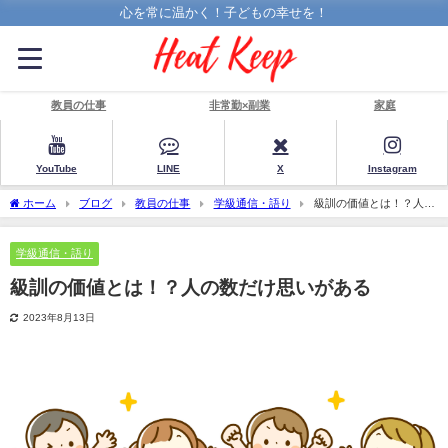
心を常に温かく！子どもの幸せを！
教員の仕事
非常勤×副業
家庭
YouTube
LINE
X
Instagram
ホーム
ブログ
教員の仕事
学級通信・語り
級訓の価値とは！？人の
数だけ思いがある
学級通信・語り
級訓の価値とは！？人の数だけ思いがある
2023年8月13日