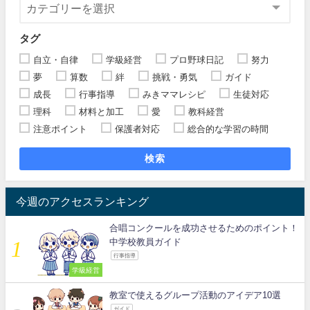
タグ
自立・自律
学級経営
プロ野球日記
努力
夢
算数
絆
挑戦・勇気
ガイド
成長
行事指導
みきママレシピ
生徒対応
理科
材料と加工
愛
教科経営
注意ポイント
保護者対応
総合的な学習の時間
検索
今週のアクセスランキング
合唱コンクールを成功させるためのポイント！
中学校教員ガイド
行事指導
学級経営
教室で使えるグループ活動のアイデア10選
ガイド