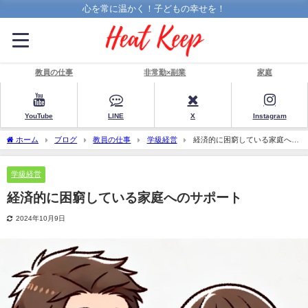
心を常に温かく！子どもの幸せを！
教員の仕事
非常勤×副業
家庭
YouTube
LINE
X
Instagram
ホーム
ブログ
教員の仕事
学級経営
経済的に困窮している家庭への
サポート
学級経営
経済的に困窮している家庭へのサポート
2024年10月9日