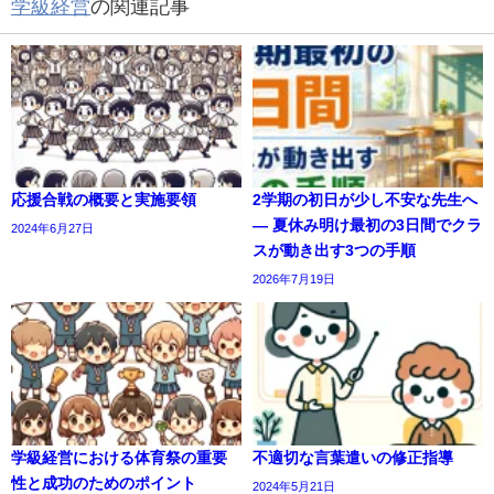
学級経営
の関連記事
応援合戦の概要と実施要領
2学期の初日が少し不安な先生へ
― 夏休み明け最初の3日間でクラ
2024年6月27日
スが動き出す3つの手順
2026年7月19日
学級経営における体育祭の重要
不適切な言葉遣いの修正指導
性と成功のためのポイント
2024年5月21日