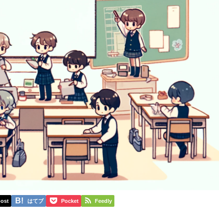
ost
はてブ
Pocket
Feedly