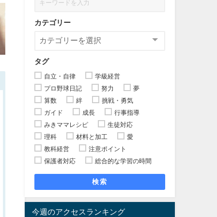
カテゴリー
タグ
自立・自律
学級経営
プロ野球日記
努力
夢
算数
絆
挑戦・勇気
ガイド
成長
行事指導
みきママレシピ
生徒対応
理科
材料と加工
愛
教科経営
注意ポイント
保護者対応
総合的な学習の時間
検索
今週のアクセスランキング