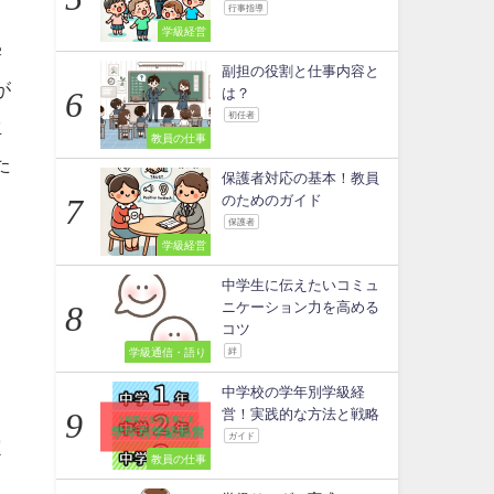
行事指導
学級経営
学
副担の役割と仕事内容と
が
は？
初任者
生
教員の仕事
た
保護者対応の基本！教員
のためのガイド
保護者
学級経営
中学生に伝えたいコミュ
ニケーション力を高める
コツ
学級通信・語り
絆
中学校の学年別学級経
営！実践的な方法と戦略
ガイド
定
教員の仕事