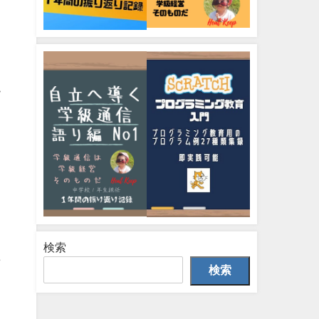
も
ー
検索
た
検索