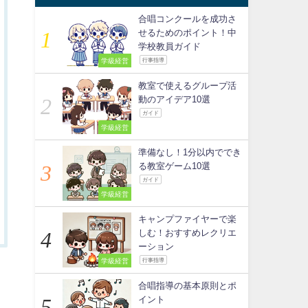
合唱コンクールを成功さ
せるためのポイント！中
学校教員ガイド
学級経営
行事指導
教室で使えるグループ活
動のアイデア10選
ガイド
学級経営
準備なし！1分以内ででき
る教室ゲーム10選
ガイド
学級経営
キャンプファイヤーで楽
しむ！おすすめレクリエ
ーション
学級経営
行事指導
合唱指導の基本原則とポ
イント