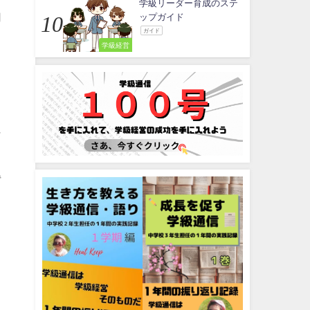
学級リーダー育成のステ
切
ップガイド
ガイド
学級経営
に
得