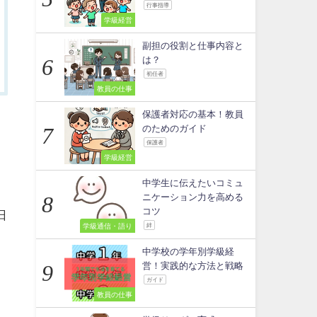
行事指導
学級経営
副担の役割と仕事内容と
は？
初任者
教員の仕事
保護者対応の基本！教員
のためのガイド
保護者
学級経営
中学生に伝えたいコミュ
ニケーション力を高める
コツ
日
学級通信・語り
絆
中学校の学年別学級経
営！実践的な方法と戦略
ガイド
教員の仕事