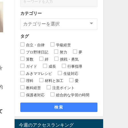
カテゴリー
タグ
自立・自律
学級経営
プロ野球日記
努力
夢
算数
絆
挑戦・勇気
ガイド
成長
行事指導
を
みきママレシピ
生徒対応
理科
材料と加工
愛
的
教科経営
注意ポイント
保護者対応
総合的な学習の時間
検索
て
今週のアクセスランキング