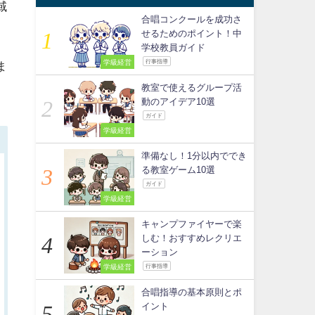
域
合唱コンクールを成功さ
せるためのポイント！中
学校教員ガイド
学級経営
行事指導
ま
教室で使えるグループ活
動のアイデア10選
ガイド
学級経営
準備なし！1分以内ででき
る教室ゲーム10選
ガイド
学級経営
キャンプファイヤーで楽
しむ！おすすめレクリエ
ーション
学級経営
行事指導
合唱指導の基本原則とポ
イント