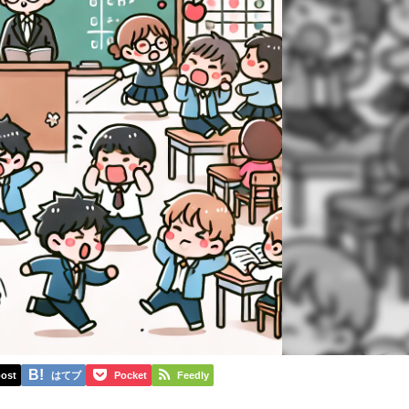
ost
はてブ
Pocket
Feedly