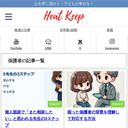
心を常に温かく！子どもの幸せを！
教員の仕事
非常勤×副業
家庭
YouTube
LINE
X
Instagram
保護者の記事一覧
学級経営
学級経営
個人面談で「また相談した
困った保護者の背景を理解し
い」と思われる先生の3ステッ
て対応する方法
プ