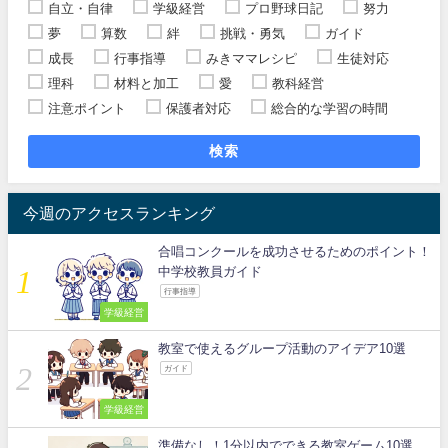
自立・自律
学級経営
プロ野球日記
努力
夢
算数
絆
挑戦・勇気
ガイド
成長
行事指導
みきママレシピ
生徒対応
理科
材料と加工
愛
教科経営
注意ポイント
保護者対応
総合的な学習の時間
検索
今週のアクセスランキング
合唱コンクールを成功させるためのポイント！
中学校教員ガイド
行事指導
学級経営
教室で使えるグループ活動のアイデア10選
ガイド
学級経営
準備なし！1分以内でできる教室ゲーム10選