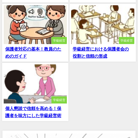
学級経営
学級経営
保護者対応の基本！教員のた
学級経営における保護者会の
めのガイド
役割と信頼の形成
学級経営
個人懇談で信頼を高める！保
護者を味方にした学級経営術