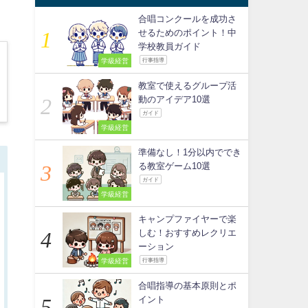
合唱コンクールを成功さ
せるためのポイント！中
学校教員ガイド
学級経営
行事指導
教室で使えるグループ活
動のアイデア10選
ガイド
学級経営
準備なし！1分以内ででき
る教室ゲーム10選
ガイド
学級経営
キャンプファイヤーで楽
しむ！おすすめレクリエ
ーション
学級経営
行事指導
合唱指導の基本原則とポ
イント