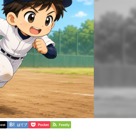
ost
はてブ
Pocket
Feedly