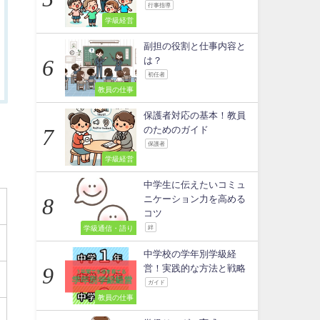
行事指導
学級経営
副担の役割と仕事内容と
は？
初任者
教員の仕事
保護者対応の基本！教員
のためのガイド
保護者
学級経営
中学生に伝えたいコミュ
ニケーション力を高める
コツ
学級通信・語り
絆
中学校の学年別学級経
営！実践的な方法と戦略
ガイド
教員の仕事