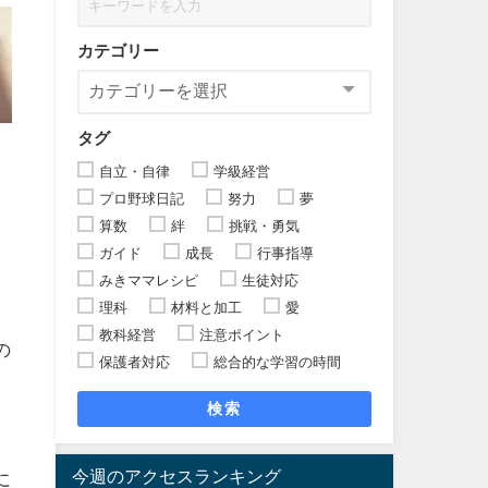
カテゴリー
タグ
自立・自律
学級経営
プロ野球日記
努力
夢
算数
絆
挑戦・勇気
ガイド
成長
行事指導
みきママレシピ
生徒対応
理科
材料と加工
愛
教科経営
注意ポイント
の
保護者対応
総合的な学習の時間
検索
今週のアクセスランキング
に