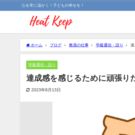
心を常に温かく！子どもの幸せを！
ホーム
ブログ
教員の仕事
学級通信・語り
達
学級通信・語り
達成感を感じるために頑張り
2023年8月13日