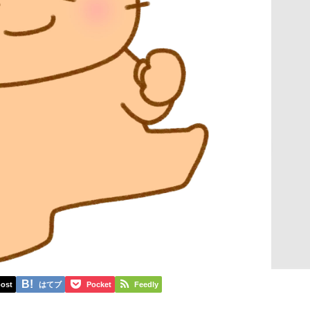
ost
はてブ
Pocket
Feedly