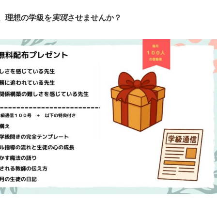
、理想の学級を
実現
させませんか？