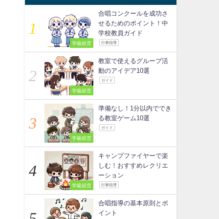
合唱コンクールを成功さ
せるためのポイント！中
学校教員ガイド
学級経営
行事指導
教室で使えるグループ活
動のアイデア10選
ガイド
学級経営
準備なし！1分以内ででき
る教室ゲーム10選
ガイド
学級経営
キャンプファイヤーで楽
しむ！おすすめレクリエ
ーション
学級経営
行事指導
合唱指導の基本原則とポ
イント