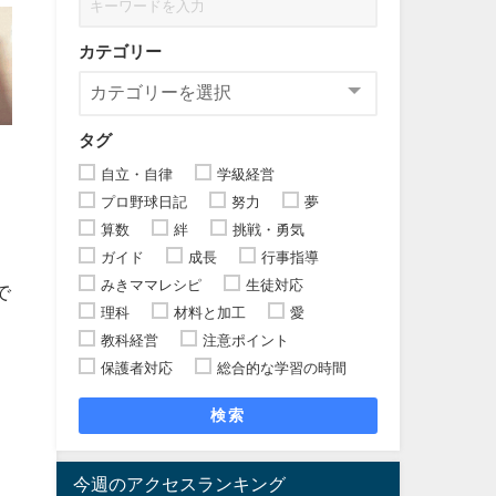
カテゴリー
タグ
自立・自律
学級経営
プロ野球日記
努力
夢
算数
絆
挑戦・勇気
ガイド
成長
行事指導
みきママレシピ
生徒対応
で
理科
材料と加工
愛
教科経営
注意ポイント
保護者対応
総合的な学習の時間
検索
今週のアクセスランキング