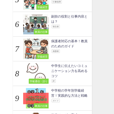
行事指導
学級経営
副担の役割と仕事内容と
は？
初任者
教員の仕事
保護者対応の基本！教員
のためのガイド
保護者
学級経営
中学生に伝えたいコミュ
ニケーション力を高める
コツ
学級通信・語り
絆
中学校の学年別学級経
営！実践的な方法と戦略
ガイド
教員の仕事