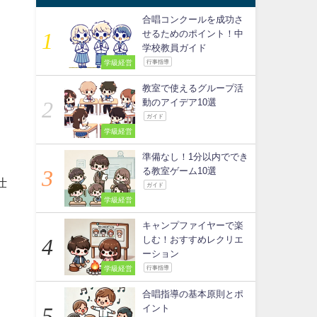
合唱コンクールを成功さ
せるためのポイント！中
学校教員ガイド
学級経営
行事指導
教室で使えるグループ活
動のアイデア10選
ガイド
学級経営
準備なし！1分以内ででき
る教室ゲーム10選
仕
ガイド
学級経営
キャンプファイヤーで楽
しむ！おすすめレクリエ
ーション
学級経営
行事指導
合唱指導の基本原則とポ
イント