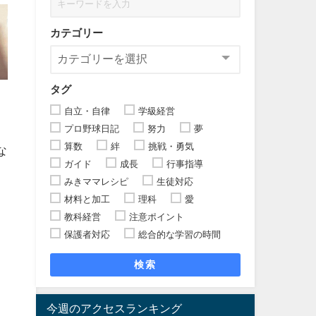
カテゴリー
タグ
自立・自律
学級経営
プロ野球日記
努力
夢
算数
絆
挑戦・勇気
な
ガイド
成長
行事指導
みきママレシピ
生徒対応
材料と加工
理科
愛
教科経営
注意ポイント
保護者対応
総合的な学習の時間
検索
今週のアクセスランキング