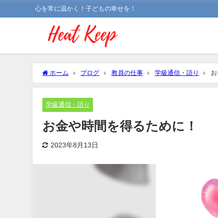
心を常に温かく！子どもの幸せを！
ホーム
ブログ
教員の仕事
学級通信・語り
お
学級通信・語り
お金や時間を得るために！
2023年8月13日