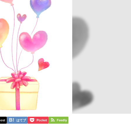
ost
はてブ
Pocket
Feedly