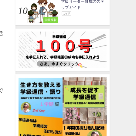
学級リーダー育成のステ
ップガイド
ガイド
学級経営
活
で