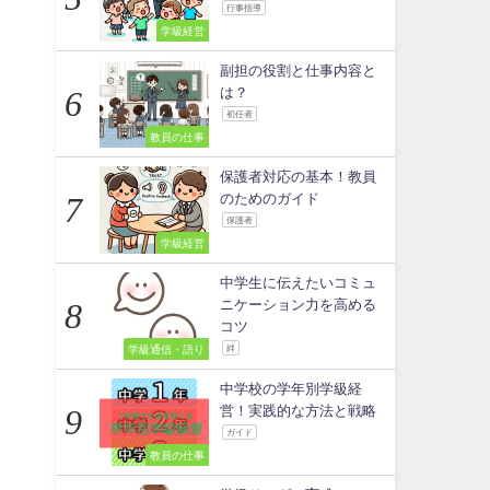
行事指導
学級経営
副担の役割と仕事内容と
は？
初任者
教員の仕事
保護者対応の基本！教員
のためのガイド
保護者
学級経営
中学生に伝えたいコミュ
ニケーション力を高める
コツ
学級通信・語り
絆
中学校の学年別学級経
営！実践的な方法と戦略
ガイド
教員の仕事