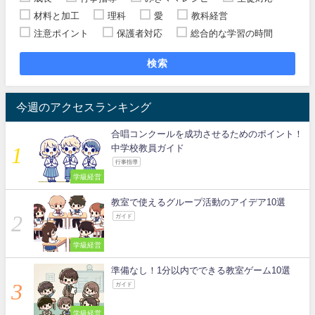
材料と加工
理科
愛
教科経営
注意ポイント
保護者対応
総合的な学習の時間
検索
今週のアクセスランキング
合唱コンクールを成功させるためのポイント！
中学校教員ガイド
行事指導
学級経営
教室で使えるグループ活動のアイデア10選
ガイド
学級経営
準備なし！1分以内でできる教室ゲーム10選
ガイド
学級経営