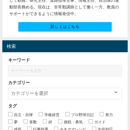
して勤務。研究主任、進路指導主事、情報主任、自治体の運
動部長務める。現在は、非常勤講師として働く一方、教員の
サポートができるように情報発信中。
詳しくはこちら
検索
キーワード
カテゴリー
タグ
自立・自律
学級経営
プロ野球日記
努力
夢
算数
絆
挑戦・勇気
ガイド
成長
行事指導
みきママレシピ
生徒対応