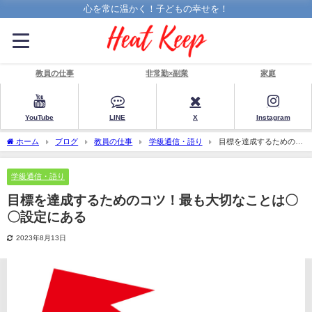
心を常に温かく！子どもの幸せを！
教員の仕事
非常勤×副業
家庭
YouTube
LINE
X
Instagram
ホーム
ブログ
教員の仕事
学級通信・語り
目標を達成するためのコ
ツ！最も大切なことは〇〇設定にある
学級通信・語り
目標を達成するためのコツ！最も大切なことは〇
〇設定にある
2023年8月13日