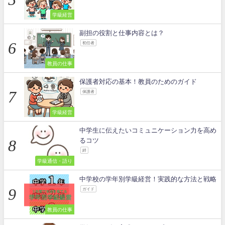
学級経営
副担の役割と仕事内容とは？
初任者
教員の仕事
保護者対応の基本！教員のためのガイド
保護者
学級経営
中学生に伝えたいコミュニケーション力を高め
るコツ
絆
学級通信・語り
中学校の学年別学級経営！実践的な方法と戦略
ガイド
教員の仕事