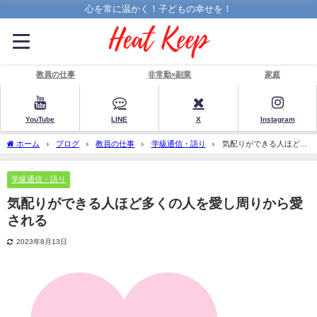
心を常に温かく！子どもの幸せを！
教員の仕事
非常勤×副業
家庭
YouTube
LINE
X
Instagram
ホーム
ブログ
教員の仕事
学級通信・語り
気配りができる人ほど多
くの人を愛し周りから愛される
学級通信・語り
気配りができる人ほど多くの人を愛し周りから愛
される
2023年8月13日